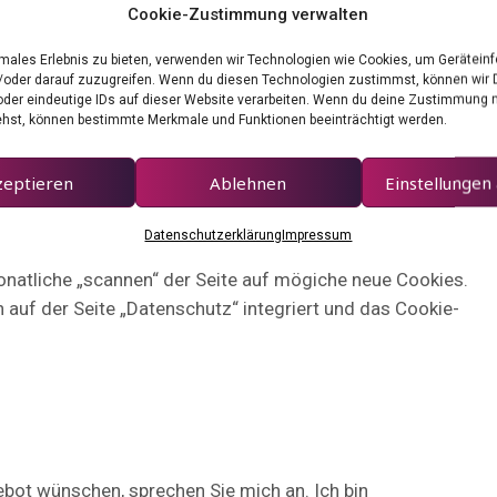
Cookie-Zustimmung verwalten
imales Erlebnis zu bieten, verwenden wir Technologien wie Cookies, um Gerätein
/oder darauf zuzugreifen. Wenn du diesen Technologien zustimmst, können wir 
iges Thema – auch für Webseiten-Betreiber. Bisher war
oder eindeutige IDs auf dieser Website verarbeiten. Wenn du deine Zustimmung ni
ehst, können bestimmte Merkmale und Funktionen beeinträchtigt werden.
ues Urteil hat dies allerdings auf den Kopf gestellt. Ich
 für Kunden gelöst habe.
zeptieren
Ablehnen
Einstellungen
möglichen Cookie-Tools bin ich letzendlich vom Tool
Datenschutzerklärung
Impressum
monatliche „scannen“ der Seite auf mögiche neue Cookies.
h auf der Seite „Datenschutz“ integriert und das Cookie-
iebot wünschen, sprechen Sie mich an. Ich bin