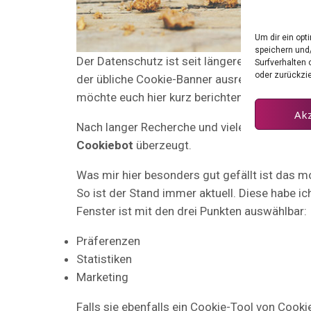
Um dir ein opt
speichern und
Der Datenschutz ist seit längerem ein wicht
Surfverhalten 
oder zurückzi
der übliche Cookie-Banner ausreichend. Ein ne
möchte euch hier kurz berichten wie ich dies
Ak
Nach langer Recherche und vielen Tests von 
Cookiebot
überzeugt.
Was mir hier besonders gut gefällt ist das 
So ist der Stand immer aktuell. Diese habe ic
Fenster ist mit den drei Punkten auswählbar:
Präferenzen
Statistiken
Marketing
Falls sie ebenfalls ein Cookie-Tool von Cook