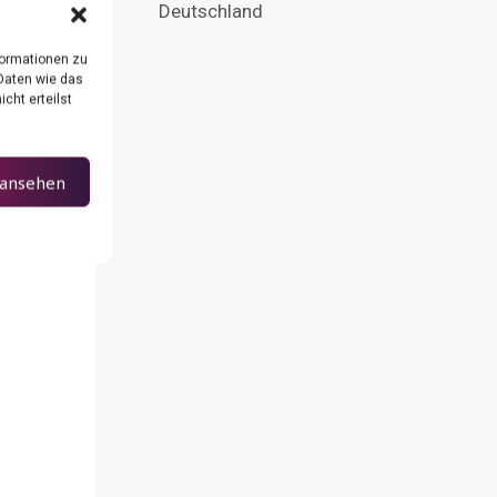
Deutschland
formationen zu
Daten wie das
cht erteilst
 ansehen