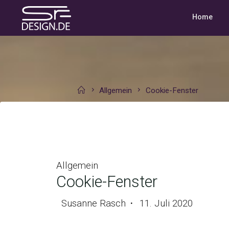
Skip
Home
to
SR-
content
DESIGN.DE
Home
Allgemein
Cookie-Fenster
Allgemein
Cookie-Fenster
Susanne Rasch
11. Juli 2020